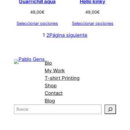
Guarrichill aqua
Hello kinky
49,00
€
49,00
€
Seleccionar opciones
Seleccionar opciones
1
2
Página siguiente
Bio
My Work
T-shirt Printing
Shop
Contact
Blog
B
u
s